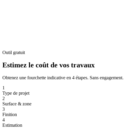
LACRAIE GROUPE
Degemer
LACRAIE HABITAT
LACRAIE COMMUNITY
LA
BOÎTE À CRAIES
Piv omp ?
Darempred
Brezhoneg
Ma zachad
Outil gratuit
Estimez le coût de vos travaux
Obtenez une fourchette indicative en 4 étapes. Sans engagement.
1
Type de projet
2
Surface & zone
3
Finition
4
Estimation