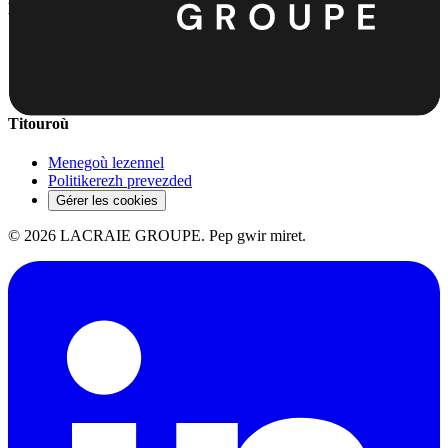
Hor Frammoù
LACRAIE GROUPE
LACRAIE HABITAT
LACRAIE COMMUNITY
Titouroù
Menegoù lezennel
Politikerezh prevezded
Gérer les cookies
©
2026
LACRAIE GROUPE.
Pep gwir miret.