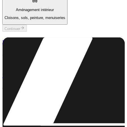
Aménagement intérieur
Cloisons, sols, peinture, menuiseries
Continuer
LACRAIE
Sevel en un doare all, asambles.
Un endro breizhek evit bed warc'hoazh.
53 Bd Clemenceau, 22000 Saint-Brieuc
(sur rendez-vous)
lh.contact@lacraie-groupe.com
+33 6 75 04 55 68
Ar Strollad
Ar Strollad
Diwar-benn
La Boîte à Craies
Actualités
Darempred