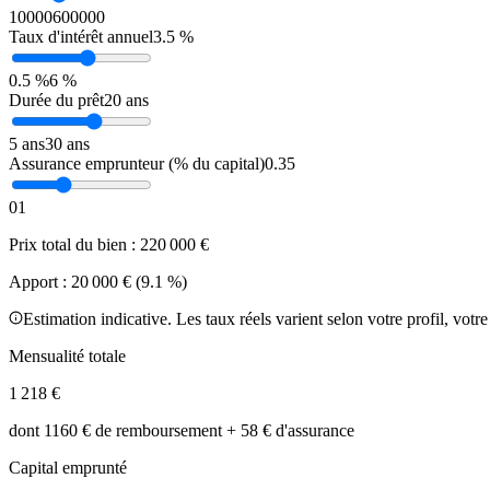
10000
600000
Taux d'intérêt annuel
3.5 %
0.5 %
6 %
Durée du prêt
20 ans
5 ans
30 ans
Assurance emprunteur (% du capital)
0.35
0
1
Prix total du bien :
220 000
€
Apport :
20 000
€ (
9.1
%)
Estimation indicative. Les taux réels varient selon votre profil, votre
Mensualité totale
1 218
€
dont
1160
€ de remboursement +
58
€ d'assurance
Capital emprunté