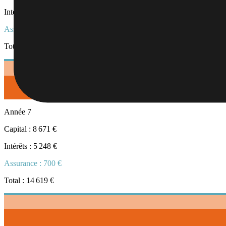
Intérêts :
5 545 €
Assurance :
700 €
Total :
14 619 €
Année
7
Capital :
8 671 €
Intérêts :
5 248 €
Assurance :
700 €
Total :
14 619 €