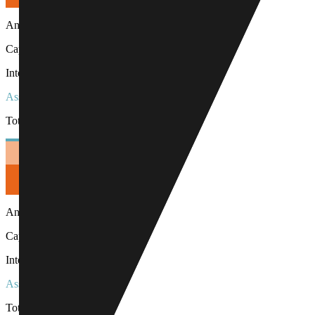
Année
3
Capital :
7 540 €
Intérêts :
6 379 €
Assurance :
700 €
Total :
14 619 €
Année
4
Capital :
7 808 €
Intérêts :
6 111 €
Assurance :
700 €
Total :
14 619 €