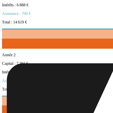
Intérêts :
6 888 €
Assurance :
700 €
Total :
14 619 €
Année
2
Capital :
7 281 €
Intérêts :
6 638 €
Assurance :
700 €
Total :
14 619 €