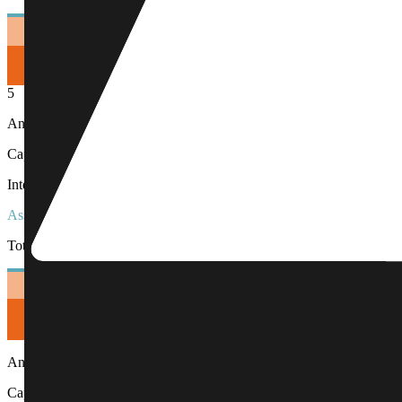
5
Année
5
Capital :
8 086 €
Intérêts :
5 833 €
Assurance :
700 €
Total :
14 619 €
Année
6
Capital :
8 374 €