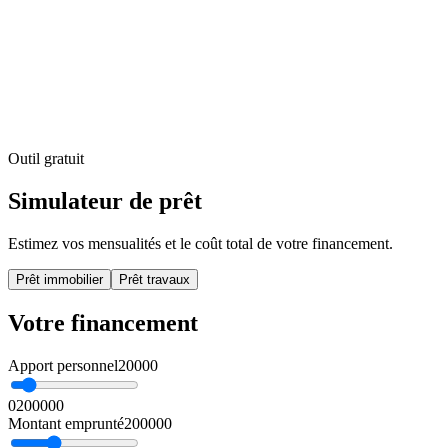
LACRAIE GROUPE
Degemer
LACRAIE HABITAT
LACRAIE COMMUNITY
LA BOÎ
Brezhoneg
Ma zachad
Outil gratuit
Simulateur de prêt
Estimez vos mensualités et le coût total de votre financement.
Prêt immobilier
Prêt travaux
Votre financement
Apport personnel
20000
0
200000
Montant emprunté
200000