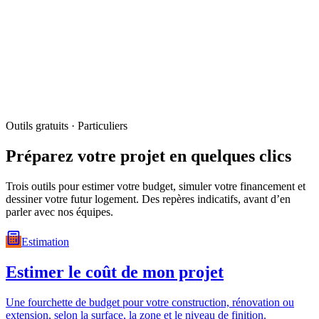
LACRAIE GROUPE
Lakaz
LACRAIE HABITAT
LACRAIE COMMUNITY
LA
BOÎTE À CRAIES
Kisa nou lé ?
Kontak
Kréol rényoné
Mon espas
Outils gratuits · Particuliers
Préparez votre projet en quelques clics
Trois outils pour estimer votre budget, simuler votre financement et
dessiner votre futur logement. Des repères indicatifs, avant d’en
parler avec nos équipes.
Estimation
Estimer le coût de mon projet
Une fourchette de budget pour votre construction, rénovation ou
extension, selon la surface, la zone et le niveau de finition.