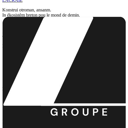
LACRAIE
Konstrui otroman, ansanm.
In ékosistèm breton pou le mond de demin.
53 Bd Clemenceau, 22000 Saint-Brieuc
(sur rendez-vous)
lh.contact@lacraie-groupe.com
+33 6 75 04 55 68
Le Group
Le Group
Konsernan
La Boîte à Craies
Aktualité
Kontak
Nout Antité
LACRAIE GROUPE
LACRAIE HABITAT
LACRAIE COMMUNITY
Informasyon