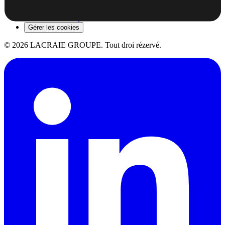
Mansyon légal
Politik konfidansyalité
Gérer les cookies
©
2026
LACRAIE GROUPE.
Tout droi rézervé.