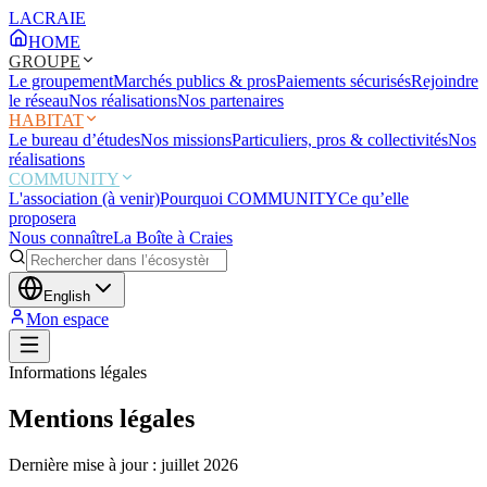
LACRAIE
HOME
GROUPE
Le groupement
Marchés publics & pros
Paiements sécurisés
Rejoindre
le réseau
Nos réalisations
Nos partenaires
HABITAT
Le bureau d’études
Nos missions
Particuliers, pros & collectivités
Nos
réalisations
COMMUNITY
L'association (à venir)
Pourquoi COMMUNITY
Ce qu’elle
proposera
Nous connaître
La Boîte à Craies
English
Mon espace
Informations légales
Mentions légales
Dernière mise à jour : juillet 2026