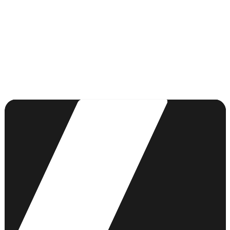
5. Données personnelles — RGPD
Vous disposez des droits d’accès, de rectification, d’effacement, de
limitation et d’opposition.
Contact :
lh.contact@lacraie-groupe.com
Politique de confidentialité complète
6. Cookies