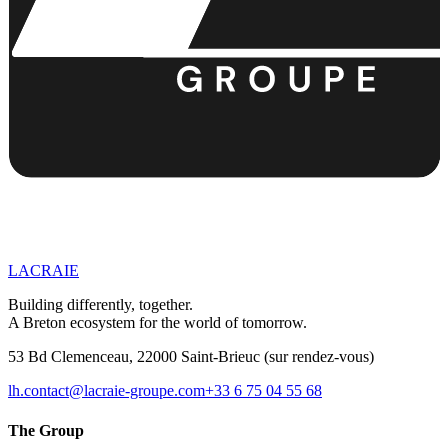
7. Liens externes
8. Droit applicable
LACRAIE
Building differently, together.
A Breton ecosystem for the world of tomorrow.
53 Bd Clemenceau, 22000 Saint-Brieuc
(sur rendez-vous)
lh.contact@lacraie-groupe.com
+33 6 75 04 55 68
The Group