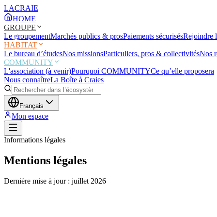
LACRAIE
HOME
GROUPE
Le groupement
Marchés publics & pros
Paiements sécurisés
Rejoindre 
HABITAT
Le bureau d’études
Nos missions
Particuliers, pros & collectivités
Nos r
COMMUNITY
L'association (à venir)
Pourquoi COMMUNITY
Ce qu’elle proposera
Nous connaître
La Boîte à Craies
Français
Mon espace
Informations légales
Mentions légales
Dernière mise à jour : juillet 2026