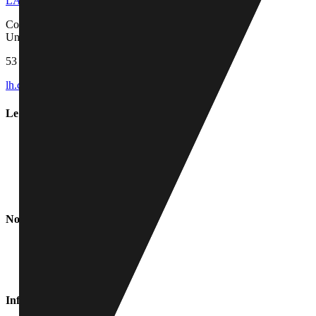
LACRAIE
Construire autrement, ensemble.
Un écosystème breton pour le monde de demain.
53 Bd Clemenceau, 22000 Saint-Brieuc
(sur rendez-vous)
lh.contact@lacraie-groupe.com
+33 6 75 04 55 68
Le Groupe
Le Groupe
À Propos
La Boîte à Craies
Actualités
Contact
Nos Entités
LACRAIE GROUPE
LACRAIE HABITAT
LACRAIE COMMUNITY
Informations