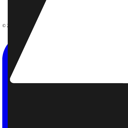
Mentions légales
Politique de confidentialité
Gérer les cookies
©
2026
LACRAIE GROUPE.
Tous droits réservés.